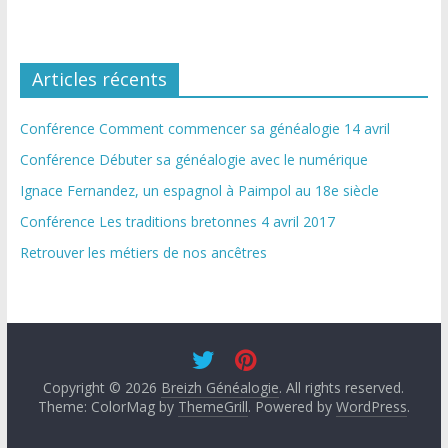
Articles récents
Conférence Comment commencer sa généalogie 14 avril
Conférence Débuter sa généalogie avec le numérique
Ignace Fernandez, un espagnol à Paimpol au 18e siècle
Conférence Les traditions bretonnes 4 avril 2017
Retrouver les métiers de nos ancêtres
Copyright © 2026
Breizh Généalogie
. All rights reserved.
Theme: ColorMag by
ThemeGrill
. Powered by
WordPress
.