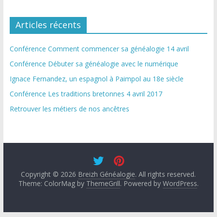
Articles récents
Conférence Comment commencer sa généalogie 14 avril
Conférence Débuter sa généalogie avec le numérique
Ignace Fernandez, un espagnol à Paimpol au 18e siècle
Conférence Les traditions bretonnes 4 avril 2017
Retrouver les métiers de nos ancêtres
Copyright © 2026
Breizh Généalogie
. All rights reserved.
Theme: ColorMag by
ThemeGrill
. Powered by
WordPress
.