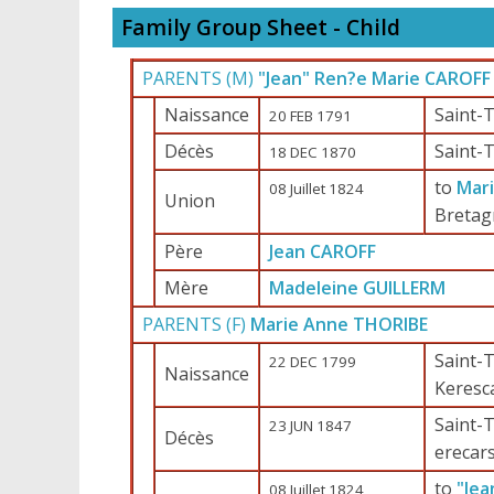
Family Group Sheet - Child
PARENTS (
M
)
"Jean" Ren?e Marie CAROFF
Naissance
Saint-T
20 FEB 1791
Décès
Saint-T
18 DEC 1870
to
Mar
08 Juillet 1824
Union
Bretag
Père
Jean CAROFF
Mère
Madeleine GUILLERM
PARENTS (
F
)
Marie Anne THORIBE
Saint-T
22 DEC 1799
Naissance
Keresc
Saint-T
23 JUN 1847
Décès
erecars
to
"Jea
08 Juillet 1824