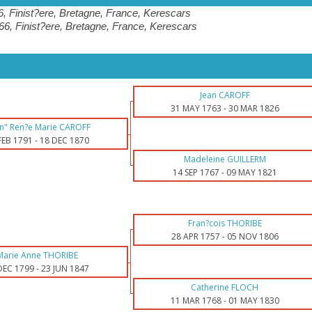
, Finist?ere, Bretagne, France, Kerescars
6, Finist?ere, Bretagne, France, Kerescars
Jean CAROFF
31 MAY 1763
-
30 MAR 1826
an" Ren?e Marie CAROFF
FEB 1791
-
18 DEC 1870
Madeleine GUILLERM
14 SEP 1767
-
09 MAY 1821
Fran?cois THORIBE
28 APR 1757
-
05 NOV 1806
Marie Anne THORIBE
DEC 1799
-
23 JUN 1847
Catherine FLOCH
11 MAR 1768
-
01 MAY 1830