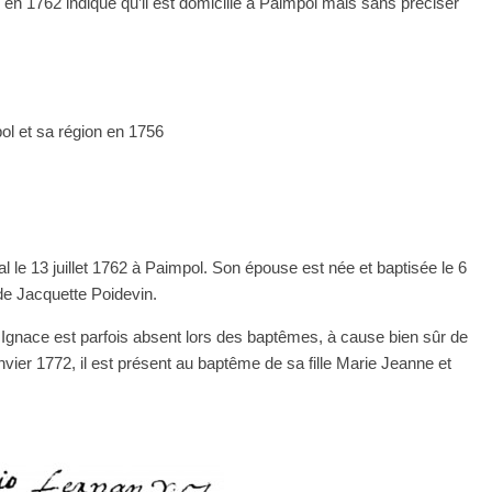
en 1762 indique qu’il est domicilié à Paimpol mais sans préciser
l et sa région en 1756
le 13 juillet 1762 à Paimpol. Son épouse est née et baptisée le 6
t de Jacquette Poidevin.
 Ignace est parfois absent lors des baptêmes, à cause bien sûr de
anvier 1772, il est présent au baptême de sa fille Marie Jeanne et