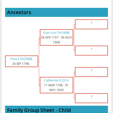
Ancestors
?
Fran?cois THORIBE
28 APR 1757
-
05 NOV
1806
?
Pierre THORIBE
26 SEP 1798
-
?
Catherine FLOCH
11 MAR 1768
-
01
MAY 1830
?
Family Group Sheet - Child