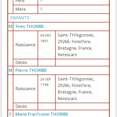
Père
?
Mère
?
ENFANTS
M
Yves THORIBE
Saint-Th?egonnec,
09 DEC
1801
29266, Finist?ere,
Naissance
Bretagne, France,
Kerescars
Décès
M
Pierre THORIBE
Saint-Th?egonnec,
26 SEP
1798
29266, Finist?ere,
Naissance
Bretagne, France,
Kerescars
Décès
F
Marie Fran?coise THORIBE