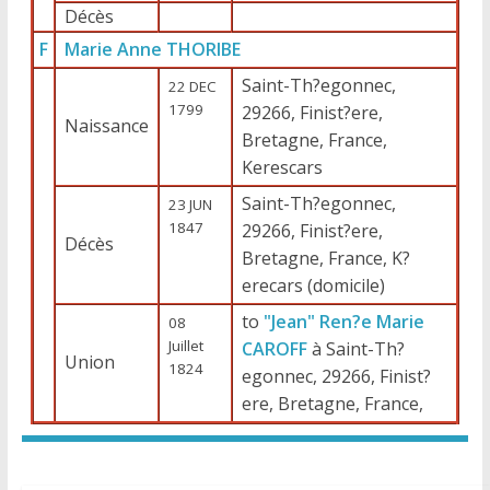
Décès
F
Marie Anne THORIBE
Saint-Th?egonnec,
22 DEC
1799
29266, Finist?ere,
Naissance
Bretagne, France,
Kerescars
Saint-Th?egonnec,
23 JUN
1847
29266, Finist?ere,
Décès
Bretagne, France, K?
erecars (domicile)
to
"Jean" Ren?e Marie
08
Juillet
CAROFF
à Saint-Th?
Union
1824
egonnec, 29266, Finist?
ere, Bretagne, France,