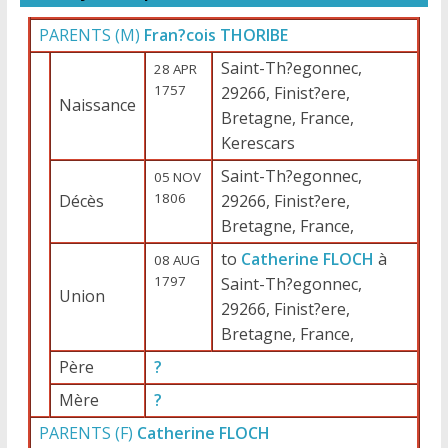
PARENTS (
M
)
Fran?cois THORIBE
Saint-Th?egonnec,
28 APR
1757
29266, Finist?ere,
Naissance
Bretagne, France,
Kerescars
Saint-Th?egonnec,
05 NOV
1806
Décès
29266, Finist?ere,
Bretagne, France,
to
Catherine FLOCH
à
08 AUG
1797
Saint-Th?egonnec,
Union
29266, Finist?ere,
Bretagne, France,
Père
?
Mère
?
PARENTS (
F
)
Catherine FLOCH