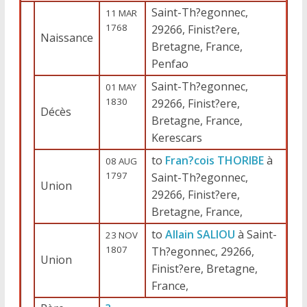
Saint-Th?egonnec,
11 MAR
1768
29266, Finist?ere,
Naissance
Bretagne, France,
Penfao
Saint-Th?egonnec,
01 MAY
1830
29266, Finist?ere,
Décès
Bretagne, France,
Kerescars
to
Fran?cois THORIBE
à
08 AUG
1797
Saint-Th?egonnec,
Union
29266, Finist?ere,
Bretagne, France,
to
Allain SALIOU
à Saint-
23 NOV
1807
Th?egonnec, 29266,
Union
Finist?ere, Bretagne,
France,