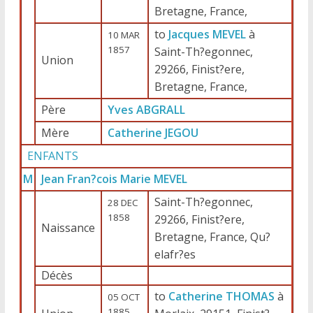
Bretagne, France,
to
Jacques MEVEL
à
10 MAR
1857
Saint-Th?egonnec,
Union
29266, Finist?ere,
Bretagne, France,
Père
Yves ABGRALL
Mère
Catherine JEGOU
ENFANTS
M
Jean Fran?cois Marie MEVEL
Saint-Th?egonnec,
28 DEC
1858
29266, Finist?ere,
Naissance
Bretagne, France, Qu?
elafr?es
Décès
to
Catherine THOMAS
à
05 OCT
1885