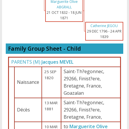
Marguerite Olive
ABGRALL
21 OCT 1832
-
18 JUN
1871
Catherine JEGOU
29 DEC 1796
-
24 APR
1839
Family Group Sheet - Child
PARENTS (
M
)
Jacques MEVEL
Saint-Th?egonnec,
25 SEP
1820
29266, Finist?ere,
Naissance
Bretagne, France,
Goazalan
Saint-Th?egonnec,
13 MAR
1881
Décès
29266, Finist?ere,
Bretagne, France,
to
Marguerite Olive
10 MAR