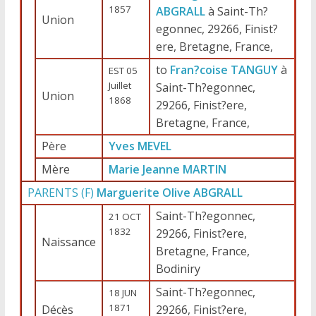
1857
ABGRALL
à Saint-Th?
Union
egonnec, 29266, Finist?
ere, Bretagne, France,
to
Fran?coise TANGUY
à
EST 05
Juillet
Saint-Th?egonnec,
Union
1868
29266, Finist?ere,
Bretagne, France,
Père
Yves MEVEL
Mère
Marie Jeanne MARTIN
PARENTS (
F
)
Marguerite Olive ABGRALL
Saint-Th?egonnec,
21 OCT
1832
29266, Finist?ere,
Naissance
Bretagne, France,
Bodiniry
Saint-Th?egonnec,
18 JUN
1871
Décès
29266, Finist?ere,