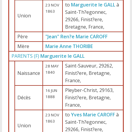
to
Marguerite le GALL
à
23 NOV
1863
Saint-Th?egonnec,
Union
29266, Finist?ere,
Bretagne, France,
Père
"Jean" Ren?e Marie CAROFF
Mère
Marie Anne THORIBE
PARENTS (
F
)
Marguerite le GALL
Saint-Sauveur, 29262,
28 MAY
1840
Naissance
Finist?ere, Bretagne,
France,
Pleyber-Christ, 29163,
16 JUN
1888
Décès
Finist?ere, Bretagne,
France,
to
Yves Marie CAROFF
à
23 NOV
1863
Saint-Th?egonnec,
Union
29266, Finist?ere,