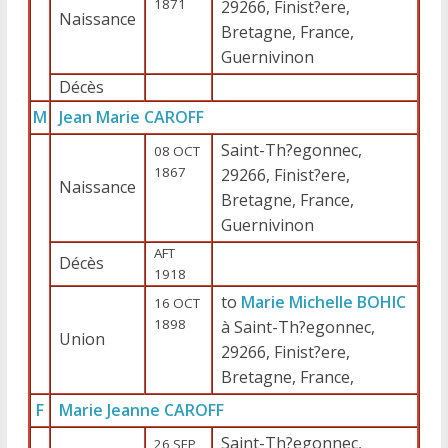
1871
29266, Finist?ere,
Naissance
Bretagne, France,
Guernivinon
Décès
M
Jean Marie CAROFF
Saint-Th?egonnec,
08 OCT
1867
29266, Finist?ere,
Naissance
Bretagne, France,
Guernivinon
AFT
Décès
1918
to
Marie Michelle BOHIC
16 OCT
1898
à Saint-Th?egonnec,
Union
29266, Finist?ere,
Bretagne, France,
F
Marie Jeanne CAROFF
Saint-Th?egonnec,
26 SEP