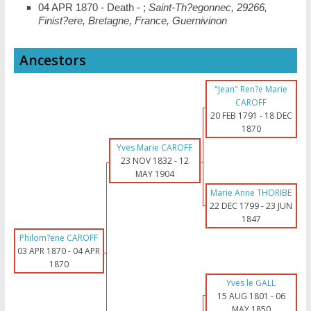
04 APR 1870 - Death - ;
Saint-Th?egonnec, 29266,
Finist?ere, Bretagne, France, Guernivinon
Ancestors
"Jean" Ren?e Marie
CAROFF
20 FEB 1791
-
18 DEC
1870
Yves Marie CAROFF
23 NOV 1832
-
12
MAY 1904
Marie Anne THORIBE
22 DEC 1799
-
23 JUN
1847
Philom?ene CAROFF
03 APR 1870
-
04 APR
1870
Yves le GALL
15 AUG 1801
-
06
MAY 1850