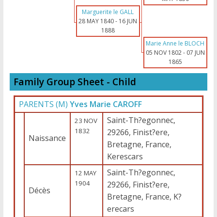
Marguerite le GALL
28 MAY 1840
-
16 JUN
1888
Marie Anne le BLOCH
05 NOV 1802
-
07 JUN
1865
Family Group Sheet - Child
PARENTS (
M
)
Yves Marie CAROFF
Saint-Th?egonnec,
23 NOV
1832
29266, Finist?ere,
Naissance
Bretagne, France,
Kerescars
Saint-Th?egonnec,
12 MAY
1904
29266, Finist?ere,
Décès
Bretagne, France, K?
erecars