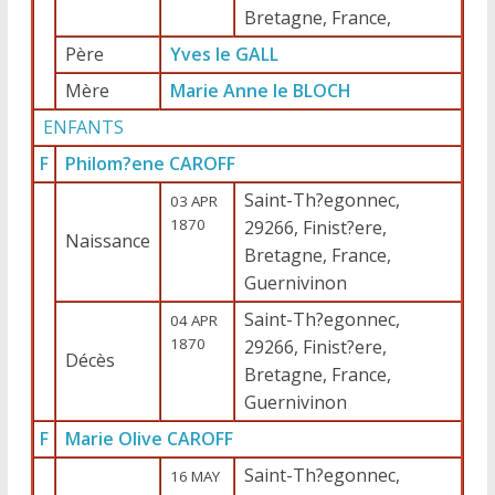
Bretagne, France,
Père
Yves le GALL
Mère
Marie Anne le BLOCH
ENFANTS
F
Philom?ene CAROFF
Saint-Th?egonnec,
03 APR
1870
29266, Finist?ere,
Naissance
Bretagne, France,
Guernivinon
Saint-Th?egonnec,
04 APR
1870
29266, Finist?ere,
Décès
Bretagne, France,
Guernivinon
F
Marie Olive CAROFF
Saint-Th?egonnec,
16 MAY