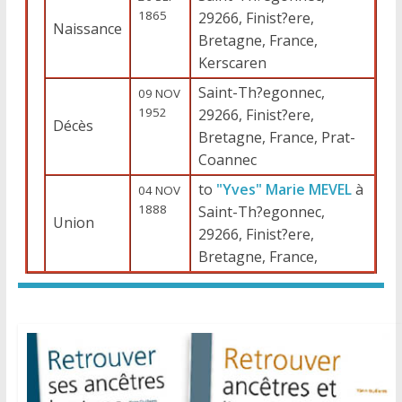
1865
29266, Finist?ere,
Naissance
Bretagne, France,
Kerscaren
Saint-Th?egonnec,
09 NOV
1952
29266, Finist?ere,
Décès
Bretagne, France, Prat-
Coannec
to
"Yves" Marie MEVEL
à
04 NOV
1888
Saint-Th?egonnec,
Union
29266, Finist?ere,
Bretagne, France,