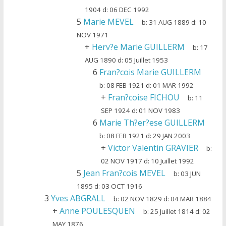
1904
d:
06 DEC 1992
5
Marie MEVEL
b:
31 AUG 1889
d:
10
NOV 1971
+
Herv?e Marie GUILLERM
b:
17
AUG 1890
d:
05 Juillet 1953
6
Fran?cois Marie GUILLERM
b:
08 FEB 1921
d:
01 MAR 1992
+
Fran?coise FICHOU
b:
11
SEP 1924
d:
01 NOV 1983
6
Marie Th?er?ese GUILLERM
b:
08 FEB 1921
d:
29 JAN 2003
+
Victor Valentin GRAVIER
b:
02 NOV 1917
d:
10 Juillet 1992
5
Jean Fran?cois MEVEL
b:
03 JUN
1895
d:
03 OCT 1916
3
Yves ABGRALL
b:
02 NOV 1829
d:
04 MAR 1884
+
Anne POULESQUEN
b:
25 Juillet 1814
d:
02
MAY 1876