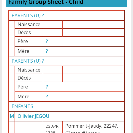
Family Group Sheet - Child
PARENTS (
U
) ?
Naissance
Décès
Père
?
Mère
?
PARENTS (
U
) ?
Naissance
Décès
Père
?
Mère
?
ENFANTS
M
Ollivier JEGOU
Pommerit-Jaudy, 22247,
23 APR
1756