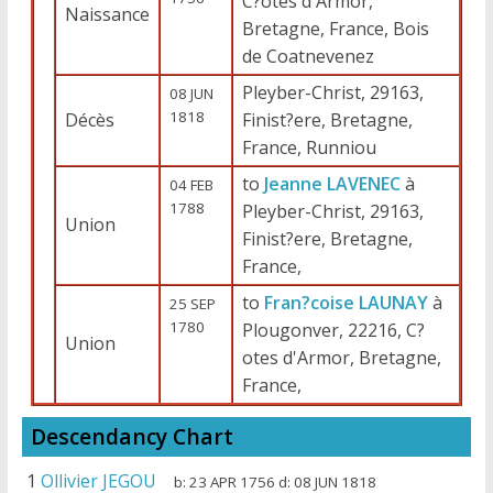
C?otes d'Armor,
Naissance
Bretagne, France, Bois
de Coatnevenez
Pleyber-Christ, 29163,
08 JUN
1818
Décès
Finist?ere, Bretagne,
France, Runniou
to
Jeanne LAVENEC
à
04 FEB
1788
Pleyber-Christ, 29163,
Union
Finist?ere, Bretagne,
France,
to
Fran?coise LAUNAY
à
25 SEP
1780
Plougonver, 22216, C?
Union
otes d'Armor, Bretagne,
France,
Descendancy Chart
1
Ollivier JEGOU
b:
23 APR 1756
d:
08 JUN 1818