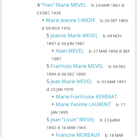
4
"Yves" Marie MEVEL
b:
24 MAR 1861
d:
23 DEC 1934
+
Marie Jeanne CAROFF
b:
26 SEP 1865
d:
09 NOV 1952
5
Jeanne Marie MEVEL
b:
04 NOV
1897
d:
06 JUN 1987
+
Alain MEVEL
b:
27 MAR 1896
d:
BEF
1987
5
Fran?cois Marie MEVEL
b:
04 DEC
1899
d:
06 DEC 1899
5
Jean Marie MEVEL
b:
03 MAR 1891
d:
25 JAN 1970
+
Marie Fran?coise KERBRAT
+
Marie Yvonne LAURENT
b:
17
JAN 1895
5
Jean "Louis" MEVEL
b:
23 Juillet
1892
d:
16 MAR 1965
+
Francine MOREAUX
b:
18 MAR