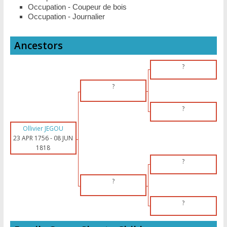
Occupation - Coupeur de bois
Occupation - Journalier
Ancestors
?
?
?
Ollivier JEGOU
23 APR 1756
-
08 JUN
1818
?
?
?