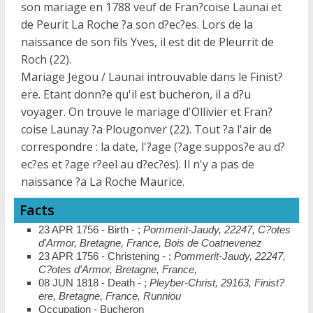
son mariage en 1788 veuf de Fran?coise Launai et
de Peurit La Roche ?a son d?ec?es. Lors de la
naissance de son fils Yves, il est dit de Pleurrit de
Roch (22).
Mariage Jegou / Launai introuvable dans le Finist?
ere. Etant donn?e qu'il est bucheron, il a d?u
voyager. On trouve le mariage d'Ollivier et Fran?
coise Launay ?a Plougonver (22). Tout ?a l'air de
correspondre : la date, l'?age (?age suppos?e au d?
ec?es et ?age r?eel au d?ec?es). Il n'y a pas de
naissance ?a La Roche Maurice.
Facts
23 APR 1756 - Birth - ;
Pommerit-Jaudy, 22247, C?otes
d'Armor, Bretagne, France, Bois de Coatnevenez
23 APR 1756 - Christening - ;
Pommerit-Jaudy, 22247,
C?otes d'Armor, Bretagne, France,
08 JUN 1818 - Death - ;
Pleyber-Christ, 29163, Finist?
ere, Bretagne, France, Runniou
Occupation - Bucheron