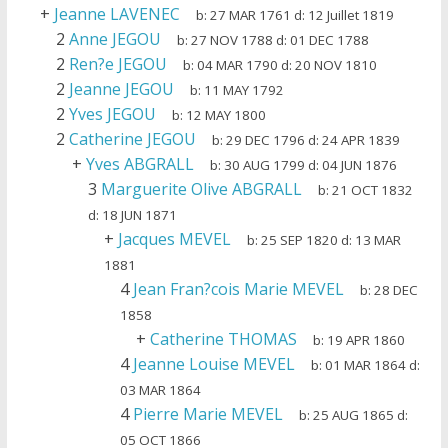
+
Jeanne LAVENEC
b:
27 MAR 1761
d:
12 Juillet 1819
2
Anne JEGOU
b:
27 NOV 1788
d:
01 DEC 1788
2
Ren?e JEGOU
b:
04 MAR 1790
d:
20 NOV 1810
2
Jeanne JEGOU
b:
11 MAY 1792
2
Yves JEGOU
b:
12 MAY 1800
2
Catherine JEGOU
b:
29 DEC 1796
d:
24 APR 1839
+
Yves ABGRALL
b:
30 AUG 1799
d:
04 JUN 1876
3
Marguerite Olive ABGRALL
b:
21 OCT 1832
d:
18 JUN 1871
+
Jacques MEVEL
b:
25 SEP 1820
d:
13 MAR
1881
4
Jean Fran?cois Marie MEVEL
b:
28 DEC
1858
+
Catherine THOMAS
b:
19 APR 1860
4
Jeanne Louise MEVEL
b:
01 MAR 1864
d:
03 MAR 1864
4
Pierre Marie MEVEL
b:
25 AUG 1865
d:
05 OCT 1866