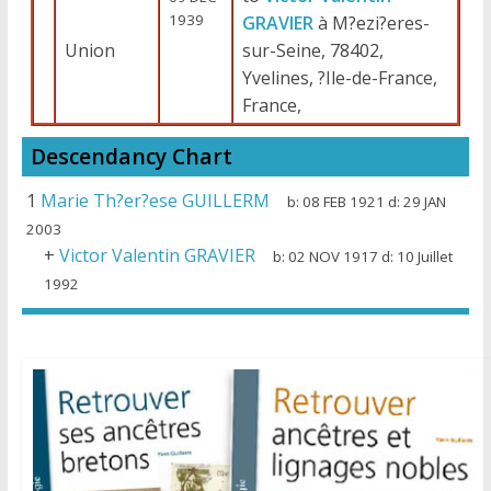
1939
GRAVIER
à M?ezi?eres-
Union
sur-Seine, 78402,
Yvelines, ?Ile-de-France,
France,
Descendancy Chart
1
Marie Th?er?ese GUILLERM
b:
08 FEB 1921
d:
29 JAN
2003
+
Victor Valentin GRAVIER
b:
02 NOV 1917
d:
10 Juillet
1992