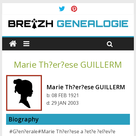
Marie Th?er?ese GUILLERM
Marie Th?er?ese GUILLERM
b:
08 FEB 1921
d:
29 JAN 2003
Biography
#G?en?erale#Marie Th?er?ese a ?et?e ?el?ev?e