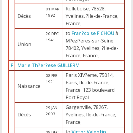
Rolleboise, 78528,
01 MAR
1992
Décès
Yvelines, ?Ile-de-France,
France,
to
Fran?coise FICHOU
à
20 DEC
1941
M?ezi?eres-sur-Seine,
Union
78402, Yvelines, ?Ile-de-
France, France,
F
Marie Th?er?ese GUILLERM
Paris XIV?eme, 75014,
08 FEB
1921
Paris, Ile-de-France,
Naissance
France, 123 boulevard
Port Royal
Gargenville, 78267,
29 JAN
2003
Décès
Yvelines, Ile-de-France,
France,
to
Victor Valentin
09 DEC