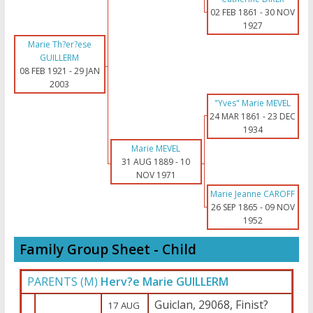
02 FEB 1861
-
30 NOV
1927
Marie Th?er?ese
GUILLERM
08 FEB 1921
-
29 JAN
2003
"Yves" Marie MEVEL
24 MAR 1861
-
23 DEC
1934
Marie MEVEL
31 AUG 1889
-
10
NOV 1971
Marie Jeanne CAROFF
26 SEP 1865
-
09 NOV
1952
Family Group Sheet - Child
PARENTS (
M
)
Herv?e Marie GUILLERM
Guiclan, 29068, Finist?
17 AUG