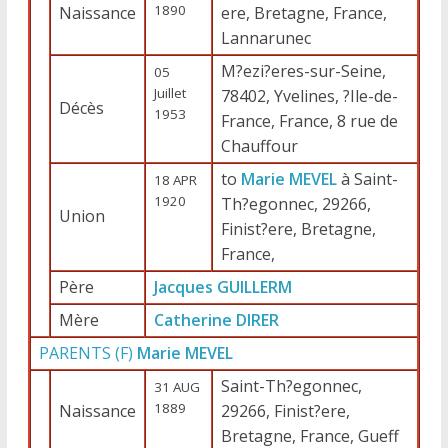
1890
Naissance
ere, Bretagne, France,
Lannarunec
M?ezi?eres-sur-Seine,
05
Juillet
78402, Yvelines, ?Ile-de-
Décès
1953
France, France, 8 rue de
Chauffour
to
Marie MEVEL
à Saint-
18 APR
1920
Th?egonnec, 29266,
Union
Finist?ere, Bretagne,
France,
Père
Jacques GUILLERM
Mère
Catherine DIRER
PARENTS (
F
)
Marie MEVEL
Saint-Th?egonnec,
31 AUG
1889
Naissance
29266, Finist?ere,
Bretagne, France, Gueff