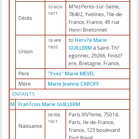
M?ezi?eres-sur-Seine,
10 NOV
1971
78402, Yvelines, ?Ile-de-
Décès
France, France, 49 rue
Henri Bretonnet
to
Herv?e Marie
18 APR
1920
GUILLERM
à Saint-Th?
Union
egonnec, 29266, Finist?
ere, Bretagne, France,
Père
"Yves" Marie MEVEL
Mère
Marie Jeanne CAROFF
ENFANTS
M
Fran?cois Marie GUILLERM
Paris XIV?eme, 75014,
08 FEB
1921
Paris, Ile-de-France,
Naissance
France, 123 boulevard
Port Royal