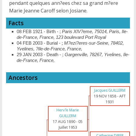
pendant quelques ann?ees chez sa grand m?ere
Marie Jeanne Caroff selon Josiane.
Facts
08 FEB 1921 - Birth - ;
Paris XIV?eme, 75014, Paris, Ile-
de-France, France, 123 boulevard Port Royal
04 FEB 2003 - Burial - ;
M?ezi?eres-sur-Seine, 78402,
Yvelines, ?Ile-de-France, France,
29 JAN 2003 - Death - ;
Gargenville, 78267, Yvelines, Ile-
de-France, France,
Ancestors
Jacques GUILLERM
19 NOV 1858
-
AFT
1931
Herv?e Marie
GUILLERM
17 AUG 1890
-
05
Juillet 1953
Catherine DIRER