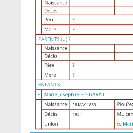
Naissance
Décès
Père
?
Mère
?
PARENTS (
U
) ?
Naissance
Décès
Père
?
Mère
?
ENFANTS
F
Marie Joseph le H?EGARAT
Naissance
Plou?ez
28 MAY 1889
Décès
Mulcent
1954
Union
to
Mar