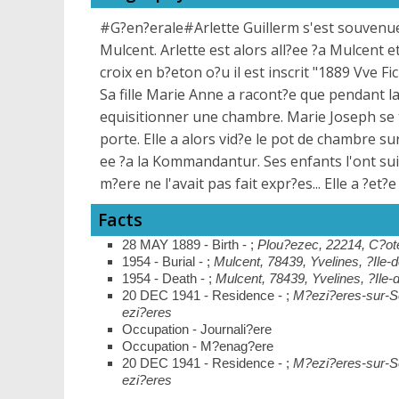
#G?en?erale#Arlette Guillerm s'est souvenue
Mulcent. Arlette est alors all?ee ?a Mulcent 
croix en b?eton o?u il est inscrit "1889 Vve Fi
Sa fille Marie Anne a racont?e que pendant la
equisitionner une chambre. Marie Joseph se t
porte. Elle a alors vid?e le pot de chambre
ee ?a la Kommandantur. Ses enfants l'ont suiv
m?ere ne l'avait pas fait expr?es... Elle a ?et?e
Facts
28 MAY 1889 - Birth - ;
Plou?ezec, 22214, C?ote
1954 - Burial - ;
Mulcent, 78439, Yvelines, ?Ile-
1954 - Death - ;
Mulcent, 78439, Yvelines, ?Ile-
20 DEC 1941 - Residence - ;
M?ezi?eres-sur-Se
ezi?eres
Occupation - Journali?ere
Occupation - M?enag?ere
20 DEC 1941 - Residence - ;
M?ezi?eres-sur-Se
ezi?eres