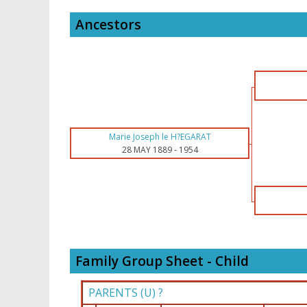
Ancestors
Marie Joseph le H?EGARAT
28 MAY 1889
-
1954
Family Group Sheet - Child
PARENTS (
U
) ?