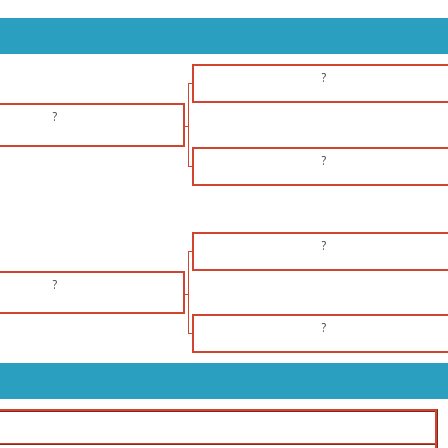
?
?
?
?
?
?