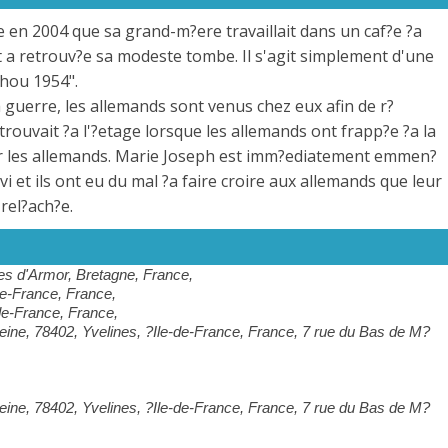
 en 2004 que sa grand-m?ere travaillait dans un caf?e ?a
et a retrouv?e sa modeste tombe. Il s'agit simplement d'une
chou 1954".
 guerre, les allemands sont venus chez eux afin de r?
rouvait ?a l'?etage lorsque les allemands ont frapp?e ?a la
 sur les allemands. Marie Joseph est imm?ediatement emmen?
i et ils ont eu du mal ?a faire croire aux allemands que leur
 rel?ach?e.
s d'Armor, Bretagne, France,
de-France, France,
de-France, France,
ine, 78402, Yvelines, ?Ile-de-France, France, 7 rue du Bas de M?
ine, 78402, Yvelines, ?Ile-de-France, France, 7 rue du Bas de M?