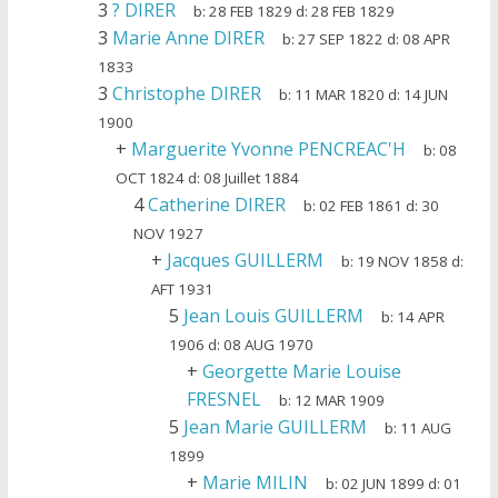
3
? DIRER
b:
28 FEB 1829
d:
28 FEB 1829
3
Marie Anne DIRER
b:
27 SEP 1822
d:
08 APR
1833
3
Christophe DIRER
b:
11 MAR 1820
d:
14 JUN
1900
+
Marguerite Yvonne PENCREAC'H
b:
08
OCT 1824
d:
08 Juillet 1884
4
Catherine DIRER
b:
02 FEB 1861
d:
30
NOV 1927
+
Jacques GUILLERM
b:
19 NOV 1858
d:
AFT 1931
5
Jean Louis GUILLERM
b:
14 APR
1906
d:
08 AUG 1970
+
Georgette Marie Louise
FRESNEL
b:
12 MAR 1909
5
Jean Marie GUILLERM
b:
11 AUG
1899
+
Marie MILIN
b:
02 JUN 1899
d:
01