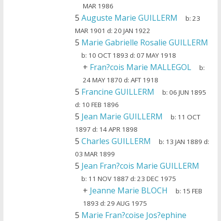
MAR 1986
5
Auguste Marie GUILLERM
b:
23
MAR 1901
d:
20 JAN 1922
5
Marie Gabrielle Rosalie GUILLERM
b:
10 OCT 1893
d:
07 MAY 1918
+
Fran?cois Marie MALLEGOL
b:
24 MAY 1870
d:
AFT 1918
5
Francine GUILLERM
b:
06 JUN 1895
d:
10 FEB 1896
5
Jean Marie GUILLERM
b:
11 OCT
1897
d:
14 APR 1898
5
Charles GUILLERM
b:
13 JAN 1889
d:
03 MAR 1899
5
Jean Fran?cois Marie GUILLERM
b:
11 NOV 1887
d:
23 DEC 1975
+
Jeanne Marie BLOCH
b:
15 FEB
1893
d:
29 AUG 1975
5
Marie Fran?coise Jos?ephine