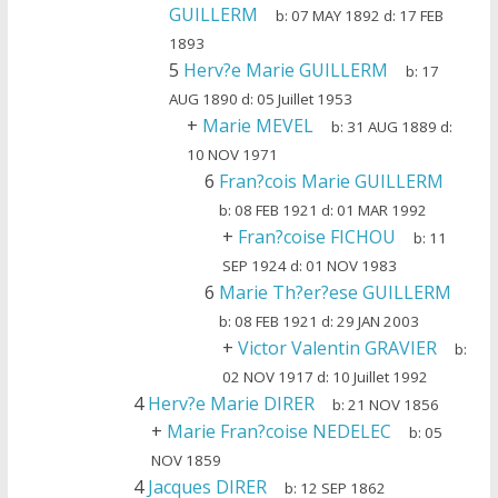
GUILLERM
b:
07 MAY 1892
d:
17 FEB
1893
5
Herv?e Marie GUILLERM
b:
17
AUG 1890
d:
05 Juillet 1953
+
Marie MEVEL
b:
31 AUG 1889
d:
10 NOV 1971
6
Fran?cois Marie GUILLERM
b:
08 FEB 1921
d:
01 MAR 1992
+
Fran?coise FICHOU
b:
11
SEP 1924
d:
01 NOV 1983
6
Marie Th?er?ese GUILLERM
b:
08 FEB 1921
d:
29 JAN 2003
+
Victor Valentin GRAVIER
b:
02 NOV 1917
d:
10 Juillet 1992
4
Herv?e Marie DIRER
b:
21 NOV 1856
+
Marie Fran?coise NEDELEC
b:
05
NOV 1859
4
Jacques DIRER
b:
12 SEP 1862