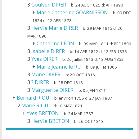
3
Goulven DIRER
b:
24 AUG 1825
d:
AFT 1890
+
Marie Catherine GOARNISSON
b:
09 DEC
1824
d:
22 APR 1878
3
Herv?e Marie DIRER
b:
29 MAR 1815
d:
20
MAR 1890
+
Catherine LEON
b:
09 MAR 1811
d:
BEF 1890
3
Isabelle DIRER
b:
14 APR 1812
d:
12 FEB 1835
3
Yves DIRER
b:
26 Juillet 1813
d:
13 AUG 1852
+
Marie Jeanne le RU
b:
09 Juillet 1806
3
Marie DIRER
b:
29 OCT 1816
3
? DIRER
b:
28 DEC 1818
3
Marguerite DIRER
b:
05 JAN 1811
+
Bernard RIOU
b:
environ 1755
d:
27 JAN 1807
2
Marie RIOU
d:
10 MAY 1821
+
Yves BRETON
b:
24 MAR 1787
3
Herv?e BRETON
b:
26 OCT 1813