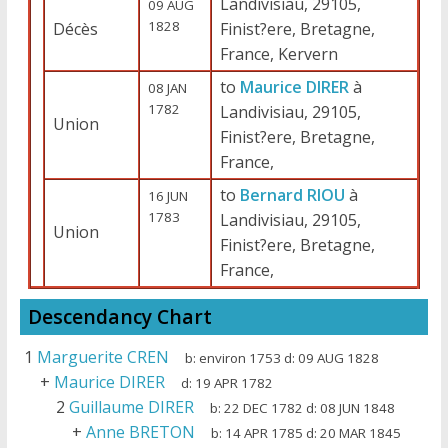
Landivisiau, 29105,
09 AUG
1828
Décès
Finist?ere, Bretagne,
France, Kervern
to
Maurice DIRER
à
08 JAN
1782
Landivisiau, 29105,
Union
Finist?ere, Bretagne,
France,
to
Bernard RIOU
à
16 JUN
1783
Landivisiau, 29105,
Union
Finist?ere, Bretagne,
France,
Descendancy Chart
1
Marguerite CREN
b:
environ 1753
d:
09 AUG 1828
+
Maurice DIRER
d:
19 APR 1782
2
Guillaume DIRER
b:
22 DEC 1782
d:
08 JUN 1848
+
Anne BRETON
b:
14 APR 1785
d:
20 MAR 1845