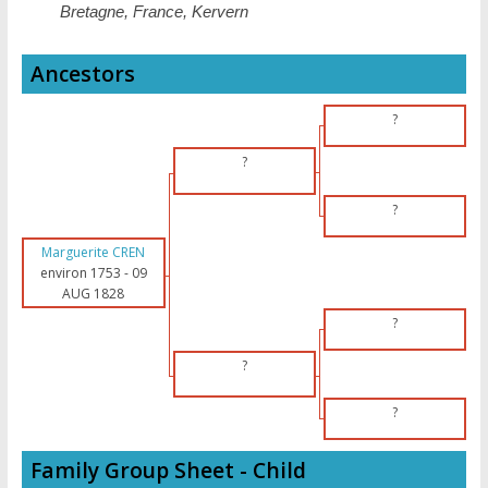
Bretagne, France, Kervern
Ancestors
?
?
?
Marguerite CREN
environ 1753
-
09
AUG 1828
?
?
?
Family Group Sheet - Child