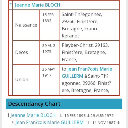
F
Jeanne Marie BLOCH
Saint-Th?egonnec,
15 FEB
1893
29266, Finist?ere,
Naissance
Bretagne, France,
Keranot
Pleyber-Christ, 29163,
29 AUG
1975
Décès
Finist?ere, Bretagne,
France,
to
Jean Fran?cois Marie
26 MAY
1917
GUILLERM
à Saint-Th?
Union
egonnec, 29266, Finist?
ere, Bretagne, France,
Descendancy Chart
1
Jeanne Marie BLOCH
b:
15 FEB 1893
d:
29 AUG 1975
+
Jean Fran?cois Marie GUILLERM
b:
11 NOV 1887
d: