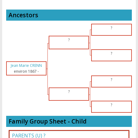
Ancestors
?
?
?
Jean Marie CRENN
environ 1867
-
?
?
?
Family Group Sheet - Child
PARENTS (
U
) ?