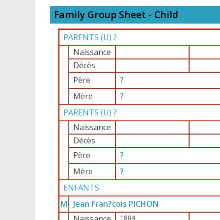
Family Group Sheet - Child
PARENTS (
U
) ?
Naissance
Décès
Père
?
Mère
?
PARENTS (
U
) ?
Naissance
Décès
Père
?
Mère
?
ENFANTS
M
Jean Fran?cois PICHON
Naissance
1884