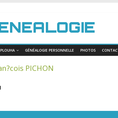
PLOUHA
GÉNÉALOGIE PERSONNELLE
PHOTOS
CONTAC
ran?cois PICHON
N