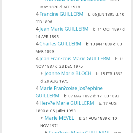
MAY 1870
d:
AFT 1918
4
Francine GUILLERM
b:
06 JUN 1895
d:
10
FEB 1896
4
Jean Marie GUILLERM
b:
11 OCT 1897
d:
14 APR 1898
4
Charles GUILLERM
b:
13 JAN 1889
d:
03
MAR 1899
4
Jean Fran?cois Marie GUILLERM
b:
11
NOV 1887
d:
23 DEC 1975
+
Jeanne Marie BLOCH
b:
15 FEB 1893
d:
29 AUG 1975
4
Marie Fran?coise Jos?ephine
GUILLERM
b:
07 MAY 1892
d:
17 FEB 1893
4
Herv?e Marie GUILLERM
b:
17 AUG
1890
d:
05 Juillet 1953
+
Marie MEVEL
b:
31 AUG 1889
d:
10
NOV 1971
5
Fran?cois Marie GUILLERM