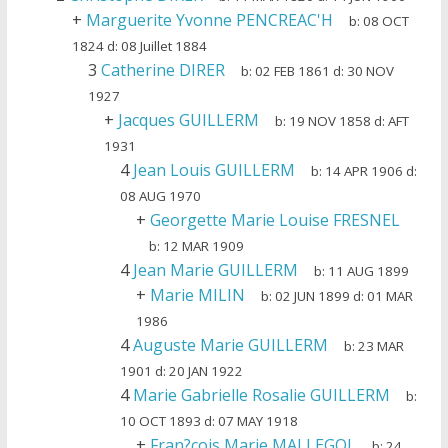
+
Marguerite Yvonne PENCREAC'H
b:
08 OCT
1824
d:
08 Juillet 1884
3
Catherine DIRER
b:
02 FEB 1861
d:
30 NOV
1927
+
Jacques GUILLERM
b:
19 NOV 1858
d:
AFT
1931
4
Jean Louis GUILLERM
b:
14 APR 1906
d:
08 AUG 1970
+
Georgette Marie Louise FRESNEL
b:
12 MAR 1909
4
Jean Marie GUILLERM
b:
11 AUG 1899
+
Marie MILIN
b:
02 JUN 1899
d:
01 MAR
1986
4
Auguste Marie GUILLERM
b:
23 MAR
1901
d:
20 JAN 1922
4
Marie Gabrielle Rosalie GUILLERM
b:
10 OCT 1893
d:
07 MAY 1918
+
Fran?cois Marie MALLEGOL
b:
24