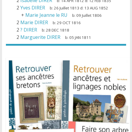
2
Isabelle DIRER
b:
14 APR 1812
d:
12 FEB 1835
2
Yves DIRER
b:
26 Juillet 1813
d:
13 AUG 1852
+
Marie Jeanne le RU
b:
09 Juillet 1806
2
Marie DIRER
b:
29 OCT 1816
2
? DIRER
b:
28 DEC 1818
2
Marguerite DIRER
b:
05 JAN 1811