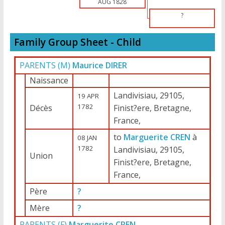
AUG 1828
?
Family Group Sheet - Child
PARENTS (
M
)
Maurice DIRER
Naissance
Landivisiau, 29105,
19 APR
1782
Décès
Finist?ere, Bretagne,
France,
to
Marguerite CREN
à
08 JAN
1782
Landivisiau, 29105,
Union
Finist?ere, Bretagne,
France,
Père
?
Mère
?
PARENTS (
F
)
Marguerite CREN