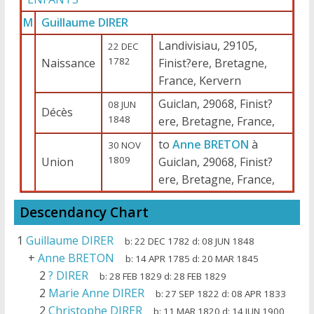
M
Guillaume DIRER
Landivisiau, 29105,
22 DEC
1782
Naissance
Finist?ere, Bretagne,
France, Kervern
Guiclan, 29068, Finist?
08 JUN
Décès
1848
ere, Bretagne, France,
to
Anne BRETON
à
30 NOV
1809
Union
Guiclan, 29068, Finist?
ere, Bretagne, France,
Descendancy Chart
1
Guillaume DIRER
b:
22 DEC 1782
d:
08 JUN 1848
+
Anne BRETON
b:
14 APR 1785
d:
20 MAR 1845
2
? DIRER
b:
28 FEB 1829
d:
28 FEB 1829
2
Marie Anne DIRER
b:
27 SEP 1822
d:
08 APR 1833
2
Christophe DIRER
b:
11 MAR 1820
d:
14 JUN 1900