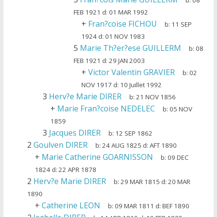
b:
08
FEB 1921
d:
01 MAR 1992
+
Fran?coise FICHOU
b:
11 SEP
1924
d:
01 NOV 1983
5
Marie Th?er?ese GUILLERM
b:
08
FEB 1921
d:
29 JAN 2003
+
Victor Valentin GRAVIER
b:
02
NOV 1917
d:
10 Juillet 1992
3
Herv?e Marie DIRER
b:
21 NOV 1856
+
Marie Fran?coise NEDELEC
b:
05 NOV
1859
3
Jacques DIRER
b:
12 SEP 1862
2
Goulven DIRER
b:
24 AUG 1825
d:
AFT 1890
+
Marie Catherine GOARNISSON
b:
09 DEC
1824
d:
22 APR 1878
2
Herv?e Marie DIRER
b:
29 MAR 1815
d:
20 MAR
1890
+
Catherine LEON
b:
09 MAR 1811
d:
BEF 1890