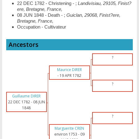
22 DEC 1782 - Christening - ;
Landivisiau, 29105, Finist?
ere, Bretagne, France,
08 JUN 1848 - Death - ;
Guiclan, 29068, Finist?ere,
Bretagne, France,
Occupation - Cultivateur
Ancestors
?
Maurice DIRER
-
19 APR 1782
?
Guillaume DIRER
22 DEC 1782
-
08 JUN
1848
?
Marguerite CREN
environ 1753
-
09