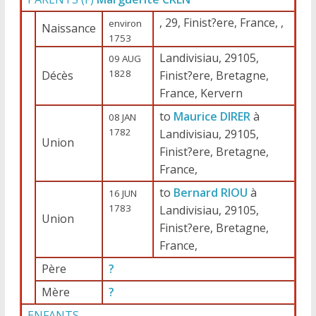
, 29, Finist?ere, France, ,
environ
Naissance
1753
Landivisiau, 29105,
09 AUG
1828
Décès
Finist?ere, Bretagne,
France, Kervern
to
Maurice DIRER
à
08 JAN
1782
Landivisiau, 29105,
Union
Finist?ere, Bretagne,
France,
to
Bernard RIOU
à
16 JUN
1783
Landivisiau, 29105,
Union
Finist?ere, Bretagne,
France,
Père
?
Mère
?
ENFANTS