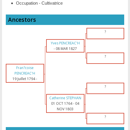
Occupation - Cultivatrice
Ancestors
?
Yves PENCREAC'H
-
08 MAR 1827
?
Fran?coise
PENCREAC'H
19 Juillet 1794
-
?
Catherine STEPHAN
01 OCT 1764
-
04
NOV 1803
?