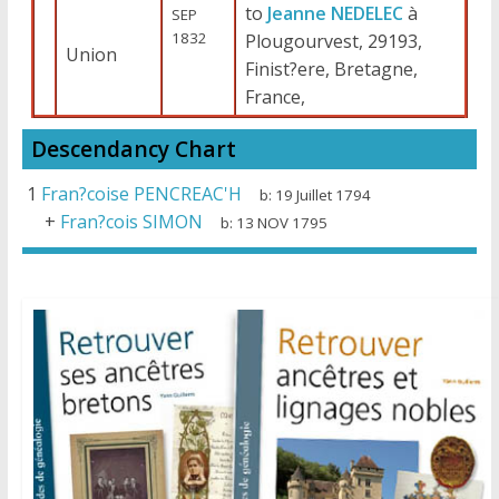
to
Jeanne NEDELEC
à
SEP
1832
Plougourvest, 29193,
Union
Finist?ere, Bretagne,
France,
Descendancy Chart
1
Fran?coise PENCREAC'H
b:
19 Juillet 1794
+
Fran?cois SIMON
b:
13 NOV 1795