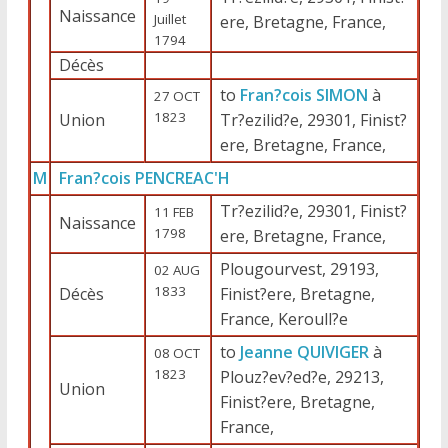
Naissance
Juillet
ere, Bretagne, France,
1794
Décès
to
Fran?cois SIMON
à
27 OCT
1823
Union
Tr?ezilid?e, 29301, Finist?
ere, Bretagne, France,
M
Fran?cois PENCREAC'H
Tr?ezilid?e, 29301, Finist?
11 FEB
Naissance
1798
ere, Bretagne, France,
Plougourvest, 29193,
02 AUG
1833
Décès
Finist?ere, Bretagne,
France, Keroull?e
to
Jeanne QUIVIGER
à
08 OCT
1823
Plouz?ev?ed?e, 29213,
Union
Finist?ere, Bretagne,
France,