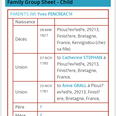
Family Group Sheet - Child
PARENTS (
M
)
Yves PENCREAC'H
Naissance
Plouz?ev?ed?e, 29213,
08 MAR
1827
Finist?ere, Bretagne,
Décès
France, Kervigodou (chez
sa fille)
to
Catherine STEPHAN
à
07 NOV
1785
Plouz?ev?ed?e, 29213,
Union
Finist?ere, Bretagne,
France,
to
Anne GRALL
à Plouz?
20 NOV
1781
Union
ev?ed?e, 29213, Finist?
ere, Bretagne, France,
Père
?
Mère
?