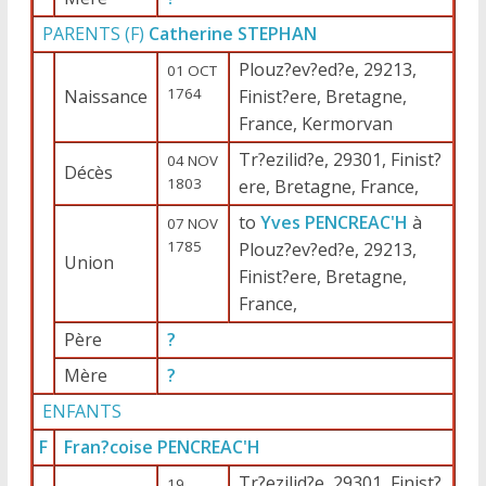
PARENTS (
F
)
Catherine STEPHAN
Plouz?ev?ed?e, 29213,
01 OCT
1764
Naissance
Finist?ere, Bretagne,
France, Kermorvan
Tr?ezilid?e, 29301, Finist?
04 NOV
Décès
1803
ere, Bretagne, France,
to
Yves PENCREAC'H
à
07 NOV
1785
Plouz?ev?ed?e, 29213,
Union
Finist?ere, Bretagne,
France,
Père
?
Mère
?
ENFANTS
F
Fran?coise PENCREAC'H
Tr?ezilid?e, 29301, Finist?
19