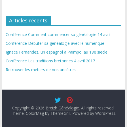
Articles récents
Conférence Comment commencer sa généalogie 14 avril
Conférence Débuter sa généalogie avec le numérique
Ignace Fernandez, un espagnol à Paimpol au 18e siècle
Conférence Les traditions bretonnes 4 avril 2017
Retrouver les métiers de nos ancêtres
Copyright © 2026
Breizh Généalogie
. All rights reserved.
Theme: ColorMag by
ThemeGrill
. Powered by
WordPress
.