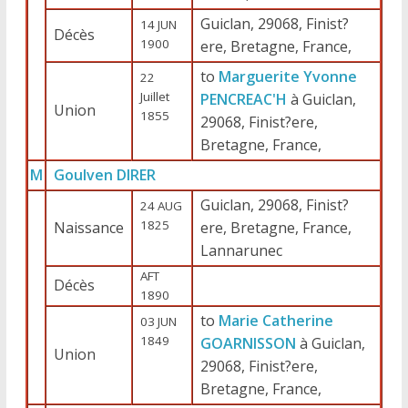
Guiclan, 29068, Finist?
14 JUN
Décès
1900
ere, Bretagne, France,
to
Marguerite Yvonne
22
Juillet
PENCREAC'H
à Guiclan,
Union
1855
29068, Finist?ere,
Bretagne, France,
M
Goulven DIRER
Guiclan, 29068, Finist?
24 AUG
1825
Naissance
ere, Bretagne, France,
Lannarunec
AFT
Décès
1890
to
Marie Catherine
03 JUN
1849
GOARNISSON
à Guiclan,
Union
29068, Finist?ere,
Bretagne, France,