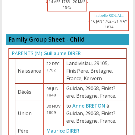
14 APR 1785
-
20 MAR
1845
Isabelle RIOUALL
16 JAN 1762
-
31 MAY
1834
Family Group Sheet - Child
PARENTS (
M
)
Guillaume DIRER
Landivisiau, 29105,
22 DEC
1782
Naissance
Finist?ere, Bretagne,
France, Kervern
Guiclan, 29068, Finist?
08 JUN
Décès
1848
ere, Bretagne, France,
to
Anne BRETON
à
30 NOV
1809
Union
Guiclan, 29068, Finist?
ere, Bretagne, France,
Père
Maurice DIRER