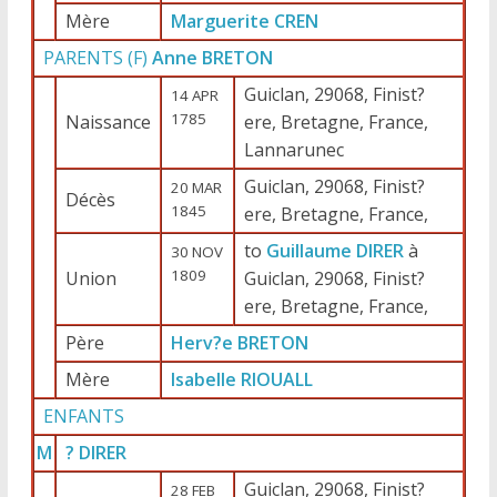
Mère
Marguerite CREN
PARENTS (
F
)
Anne BRETON
Guiclan, 29068, Finist?
14 APR
1785
Naissance
ere, Bretagne, France,
Lannarunec
Guiclan, 29068, Finist?
20 MAR
Décès
1845
ere, Bretagne, France,
to
Guillaume DIRER
à
30 NOV
1809
Union
Guiclan, 29068, Finist?
ere, Bretagne, France,
Père
Herv?e BRETON
Mère
Isabelle RIOUALL
ENFANTS
M
? DIRER
Guiclan, 29068, Finist?
28 FEB