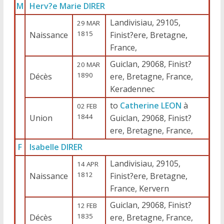
M
Herv?e Marie DIRER
Landivisiau, 29105,
29 MAR
1815
Naissance
Finist?ere, Bretagne,
France,
Guiclan, 29068, Finist?
20 MAR
1890
Décès
ere, Bretagne, France,
Keradennec
to
Catherine LEON
à
02 FEB
1844
Union
Guiclan, 29068, Finist?
ere, Bretagne, France,
F
Isabelle DIRER
Landivisiau, 29105,
14 APR
1812
Naissance
Finist?ere, Bretagne,
France, Kervern
Guiclan, 29068, Finist?
12 FEB
1835
Décès
ere, Bretagne, France,