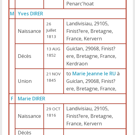
Penarc'hoat
M
Yves DIRER
Landivisiau, 29105,
26
Juillet
Naissance
Finist?ere, Bretagne,
1813
France, Kervern
Guiclan, 29068, Finist?
13 AUG
1852
Décès
ere, Bretagne, France,
Kerdraon
to
Marie Jeanne le RU
à
21 NOV
1845
Union
Guiclan, 29068, Finist?
ere, Bretagne, France,
F
Marie DIRER
Landivisiau, 29105,
29 OCT
1816
Naissance
Finist?ere, Bretagne,
France, Kervern
Décès