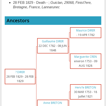
28 FEB 1829 - Death - ;
Guiclan, 29068, Finist?ere,
Bretagne, France, Lannarunec
Ancestors
Maurice DIRER
-
19 APR 1782
Guillaume DIRER
22 DEC 1782
-
08 JUN
1848
Marguerite CREN
environ 1753
-
09
AUG 1828
? DIRER
28 FEB 1829
-
28 FEB
1829
Herv?e BRETON
30 MAR 1753
-
18
Juillet 1821
Anne BRETON