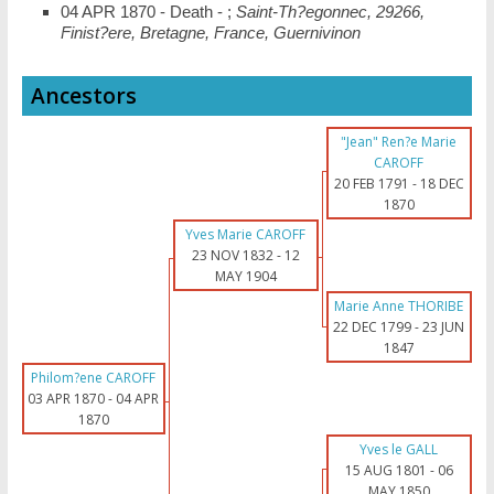
04 APR 1870 - Death - ;
Saint-Th?egonnec, 29266,
Finist?ere, Bretagne, France, Guernivinon
Ancestors
"Jean" Ren?e Marie
CAROFF
20 FEB 1791
-
18 DEC
1870
Yves Marie CAROFF
23 NOV 1832
-
12
MAY 1904
Marie Anne THORIBE
22 DEC 1799
-
23 JUN
1847
Philom?ene CAROFF
03 APR 1870
-
04 APR
1870
Yves le GALL
15 AUG 1801
-
06
MAY 1850