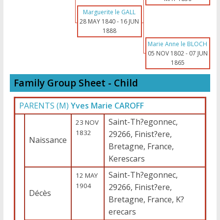
Marguerite le GALL
28 MAY 1840
-
16 JUN
1888
Marie Anne le BLOCH
05 NOV 1802
-
07 JUN
1865
Family Group Sheet - Child
PARENTS (
M
)
Yves Marie CAROFF
Saint-Th?egonnec,
23 NOV
1832
29266, Finist?ere,
Naissance
Bretagne, France,
Kerescars
Saint-Th?egonnec,
12 MAY
1904
29266, Finist?ere,
Décès
Bretagne, France, K?
erecars