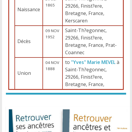
1865
29266, Finist?ere,
Naissance
Bretagne, France,
Kerscaren
Saint-Th?egonnec,
09 NOV
1952
29266, Finist?ere,
Décès
Bretagne, France, Prat-
Coannec
to
"Yves" Marie MEVEL
à
04 NOV
1888
Saint-Th?egonnec,
Union
29266, Finist?ere,
Bretagne, France,