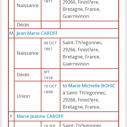
1871
29266, Finist?ere,
Naissance
Bretagne, France,
Guernivinon
Décès
M
Jean Marie CAROFF
Saint-Th?egonnec,
08 OCT
1867
29266, Finist?ere,
Naissance
Bretagne, France,
Guernivinon
AFT
Décès
1918
to
Marie Michelle BOHIC
16 OCT
1898
à Saint-Th?egonnec,
Union
29266, Finist?ere,
Bretagne, France,
F
Marie Jeanne CAROFF
Saint-Th?egonnec,
26 SEP