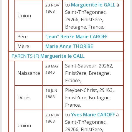
to
Marguerite le GALL
à
23 NOV
1863
Saint-Th?egonnec,
Union
29266, Finist?ere,
Bretagne, France,
Père
"Jean" Ren?e Marie CAROFF
Mère
Marie Anne THORIBE
PARENTS (
F
)
Marguerite le GALL
Saint-Sauveur, 29262,
28 MAY
1840
Naissance
Finist?ere, Bretagne,
France,
Pleyber-Christ, 29163,
16 JUN
1888
Décès
Finist?ere, Bretagne,
France,
to
Yves Marie CAROFF
à
23 NOV
1863
Saint-Th?egonnec,
Union
29266, Finist?ere,