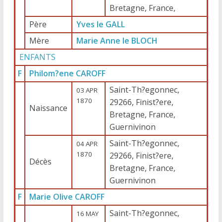
Bretagne, France,
Père
Yves le GALL
Mère
Marie Anne le BLOCH
ENFANTS
F
Philom?ene CAROFF
Saint-Th?egonnec,
03 APR
1870
29266, Finist?ere,
Naissance
Bretagne, France,
Guernivinon
Saint-Th?egonnec,
04 APR
1870
29266, Finist?ere,
Décès
Bretagne, France,
Guernivinon
F
Marie Olive CAROFF
Saint-Th?egonnec,
16 MAY