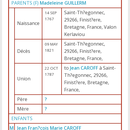
PARENTS (
F
)
Madeleine GUILLERM
Saint-Th?egonnec,
14 SEP
1767
29266, Finist?ere,
Naissance
Bretagne, France, Valon
Kerlaviou
Saint-Th?egonnec,
09 MAY
1821
Décès
29266, Finist?ere,
Bretagne, France,
to
Jean CAROFF
à Saint-
22 OCT
1787
Th?egonnec, 29266,
Union
Finist?ere, Bretagne,
France,
Père
?
Mère
?
ENFANTS
M
Jean Fran?cois Marie CAROFF