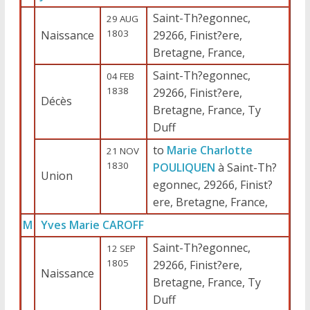
Saint-Th?egonnec,
29 AUG
1803
Naissance
29266, Finist?ere,
Bretagne, France,
Saint-Th?egonnec,
04 FEB
1838
29266, Finist?ere,
Décès
Bretagne, France, Ty
Duff
to
Marie Charlotte
21 NOV
1830
POULIQUEN
à Saint-Th?
Union
egonnec, 29266, Finist?
ere, Bretagne, France,
M
Yves Marie CAROFF
Saint-Th?egonnec,
12 SEP
1805
29266, Finist?ere,
Naissance
Bretagne, France, Ty
Duff