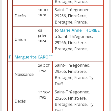
Bretagne, France,
Saint-Th?egonnec,
18 DEC
1870
Décès
29266, Finist?ere,
Bretagne, France,
to
Marie Anne THORIBE
08
Juillet
à Saint-Th?egonnec,
Union
1824
29266, Finist?ere,
Bretagne, France,
F
Marguerite CAROFF
Saint-Th?egonnec,
29 OCT
1792
29266, Finist?ere,
Naissance
Bretagne, France, Ty
Duff
Saint-Th?egonnec,
17 NOV
1792
29266, Finist?ere,
Décès
Bretagne, France, Ty
Duff