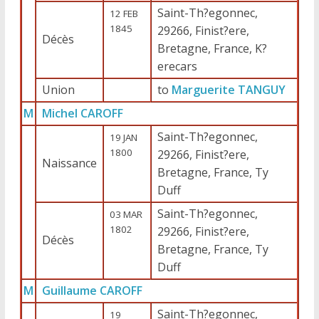
Saint-Th?egonnec,
12 FEB
1845
29266, Finist?ere,
Décès
Bretagne, France, K?
erecars
Union
to
Marguerite TANGUY
M
Michel CAROFF
Saint-Th?egonnec,
19 JAN
1800
29266, Finist?ere,
Naissance
Bretagne, France, Ty
Duff
Saint-Th?egonnec,
03 MAR
1802
29266, Finist?ere,
Décès
Bretagne, France, Ty
Duff
M
Guillaume CAROFF
Saint-Th?egonnec,
19