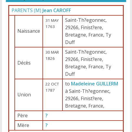
PARENTS (
M
)
Jean CAROFF
Saint-Th?egonnec,
31 MAY
1763
29266, Finist?ere,
Naissance
Bretagne, France, Ty
Duff
Saint-Th?egonnec,
30 MAR
1826
29266, Finist?ere,
Décès
Bretagne, France, Ty
Duff
to
Madeleine GUILLERM
22 OCT
1787
à Saint-Th?egonnec,
Union
29266, Finist?ere,
Bretagne, France,
Père
?
Mère
?