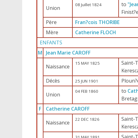
to
"Jea
08 Juillet 1824
Union
Finist?
Père
Fran?cois THORIBE
Mère
Catherine FLOCH
ENFANTS
M
Jean Marie CAROFF
Saint-T
15 MAY 1825
Naissance
Keresc
Décès
Ploun?
25 JUN 1901
to
Cat
04 FEB 1860
Union
Bretag
F
Catherine CAROFF
Saint-T
22 DEC 1826
Naissance
Keresc
Saint-T
31 MAY 1891