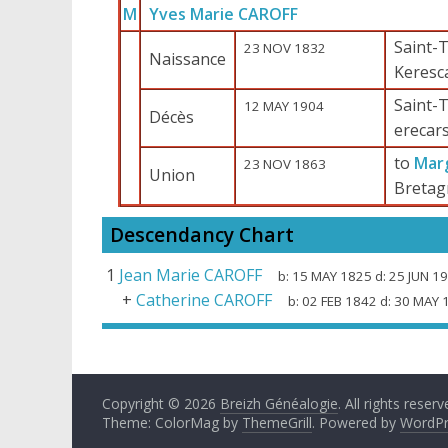
M
Yves Marie CAROFF
Saint-T
23 NOV 1832
Naissance
Keresc
Saint-T
12 MAY 1904
Décès
erecar
to
Marg
23 NOV 1863
Union
Bretag
Descendancy Chart
1
Jean Marie CAROFF
b:
15 MAY 1825
d:
25 JUN 1
+
Catherine CAROFF
b:
02 FEB 1842
d:
30 MAY 
Copyright © 2026
Breizh Généalogie
. All rights reserv
Theme: ColorMag by
ThemeGrill
. Powered by
WordPr