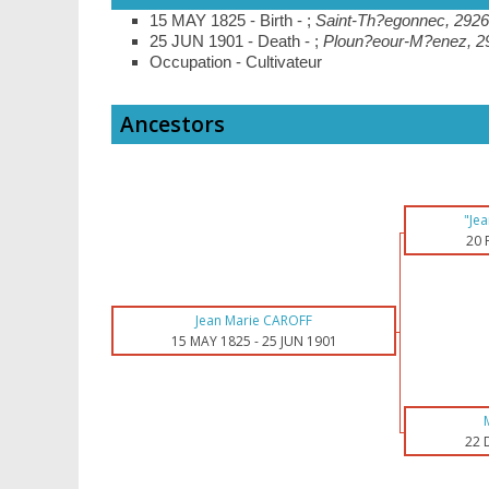
15 MAY 1825 - Birth - ;
Saint-Th?egonnec, 29266
25 JUN 1901 - Death - ;
Ploun?eour-M?enez, 292
Occupation - Cultivateur
Ancestors
"Je
20 
Jean Marie CAROFF
15 MAY 1825
-
25 JUN 1901
22 