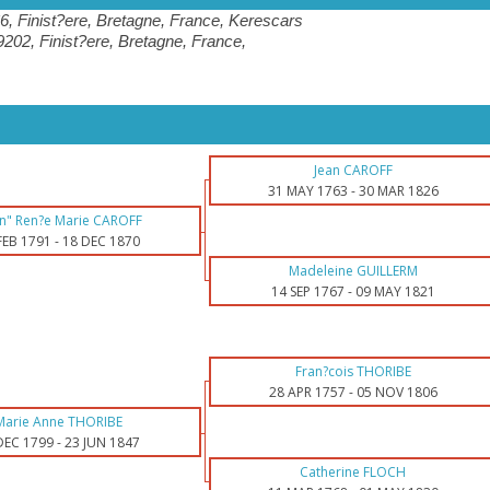
, Finist?ere, Bretagne, France, Kerescars
02, Finist?ere, Bretagne, France,
Jean CAROFF
31 MAY 1763
-
30 MAR 1826
an" Ren?e Marie CAROFF
FEB 1791
-
18 DEC 1870
Madeleine GUILLERM
14 SEP 1767
-
09 MAY 1821
Fran?cois THORIBE
28 APR 1757
-
05 NOV 1806
Marie Anne THORIBE
DEC 1799
-
23 JUN 1847
Catherine FLOCH