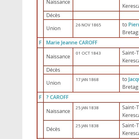
Naissance
Keresc
Décès
to
Pie
26 NOV 1865
Union
Bretag
F
Marie Jeanne CAROFF
Saint-T
01 OCT 1843
Naissance
Keresc
Décès
to
Jac
17 JAN 1868
Union
Bretag
F
? CAROFF
Saint-T
25 JAN 1838
Naissance
Keresc
Saint-T
25 JAN 1838
Décès
Keresc