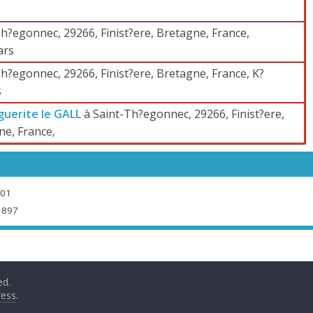
h?egonnec, 29266, Finist?ere, Bretagne, France,
ars
h?egonnec, 29266, Finist?ere, Bretagne, France, K?
s
uerite le GALL
à Saint-Th?egonnec, 29266, Finist?ere,
ne, France,
901
1897
ed.
ess
.