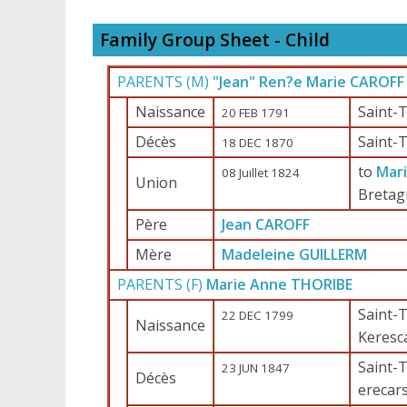
Family Group Sheet - Child
PARENTS (
M
)
"Jean" Ren?e Marie CAROFF
Naissance
Saint-T
20 FEB 1791
Décès
Saint-T
18 DEC 1870
to
Mar
08 Juillet 1824
Union
Bretag
Père
Jean CAROFF
Mère
Madeleine GUILLERM
PARENTS (
F
)
Marie Anne THORIBE
Saint-T
22 DEC 1799
Naissance
Keresc
Saint-T
23 JUN 1847
Décès
erecars