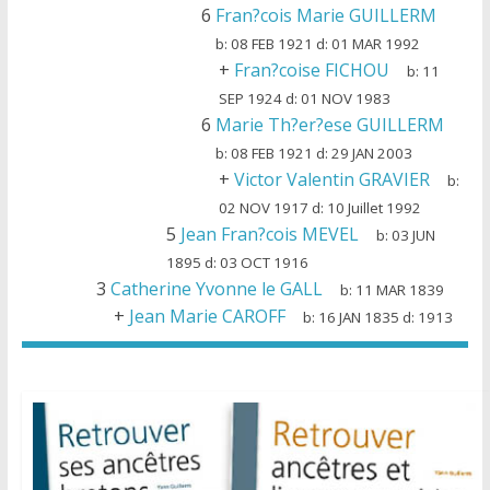
6
Fran?cois Marie GUILLERM
b:
08 FEB 1921
d:
01 MAR 1992
+
Fran?coise FICHOU
b:
11
SEP 1924
d:
01 NOV 1983
6
Marie Th?er?ese GUILLERM
b:
08 FEB 1921
d:
29 JAN 2003
+
Victor Valentin GRAVIER
b:
02 NOV 1917
d:
10 Juillet 1992
5
Jean Fran?cois MEVEL
b:
03 JUN
1895
d:
03 OCT 1916
3
Catherine Yvonne le GALL
b:
11 MAR 1839
+
Jean Marie CAROFF
b:
16 JAN 1835
d:
1913