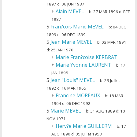
1897
d:
06 JUN 1987
+
Alain MEVEL
b:
27 MAR 1896
d:
BEF
1987
5
Fran?cois Marie MEVEL
b:
04 DEC
1899
d:
06 DEC 1899
5
Jean Marie MEVEL
b:
03 MAR 1891
d:
25 JAN 1970
+
Marie Fran?coise KERBRAT
+
Marie Yvonne LAURENT
b:
17
JAN 1895
5
Jean "Louis" MEVEL
b:
23 Juillet
1892
d:
16 MAR 1965
+
Francine MOREAUX
b:
18 MAR
1904
d:
06 DEC 1992
5
Marie MEVEL
b:
31 AUG 1889
d:
10
NOV 1971
+
Herv?e Marie GUILLERM
b:
17
AUG 1890
d:
05 Juillet 1953