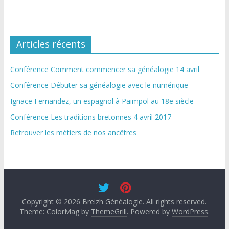
Articles récents
Conférence Comment commencer sa généalogie 14 avril
Conférence Débuter sa généalogie avec le numérique
Ignace Fernandez, un espagnol à Paimpol au 18e siècle
Conférence Les traditions bretonnes 4 avril 2017
Retrouver les métiers de nos ancêtres
Copyright © 2026
Breizh Généalogie
. All rights reserved.
Theme: ColorMag by
ThemeGrill
. Powered by
WordPress
.