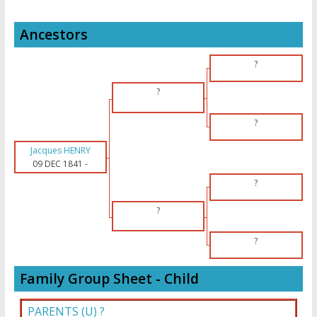
Ancestors
?
?
?
Jacques HENRY
09 DEC 1841
-
?
?
?
Family Group Sheet - Child
PARENTS (
U
) ?