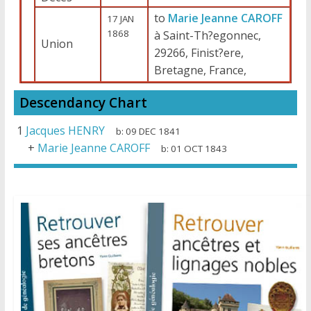
to
Marie Jeanne CAROFF
17 JAN
1868
à Saint-Th?egonnec,
Union
29266, Finist?ere,
Bretagne, France,
Descendancy Chart
1
Jacques HENRY
b:
09 DEC 1841
+
Marie Jeanne CAROFF
b:
01 OCT 1843