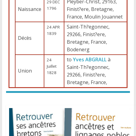
Pleyber-Christ, 29163,
29 DEC
1796
Naissance
Finist?ere, Bretagne,
France, Moulin Jouannet
Saint-Th?egonnec,
24 APR
1839
29266, Finist?ere,
Décès
Bretagne, France,
Bodenerg
to
Yves ABGRALL
à
24
Juillet
Saint-Th?egonnec,
Union
1828
29266, Finist?ere,
Bretagne, France,