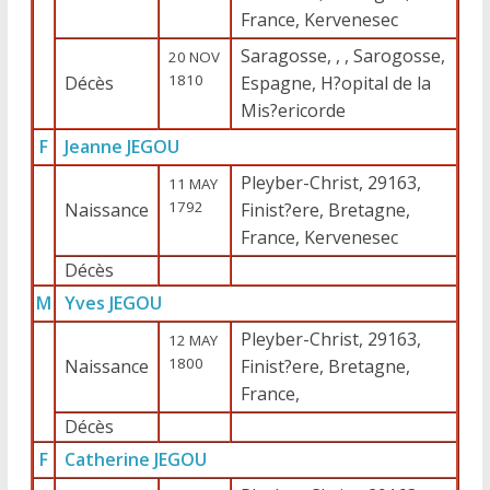
France, Kervenesec
Saragosse, , , Sarogosse,
20 NOV
1810
Décès
Espagne, H?opital de la
Mis?ericorde
F
Jeanne JEGOU
Pleyber-Christ, 29163,
11 MAY
1792
Naissance
Finist?ere, Bretagne,
France, Kervenesec
Décès
M
Yves JEGOU
Pleyber-Christ, 29163,
12 MAY
1800
Naissance
Finist?ere, Bretagne,
France,
Décès
F
Catherine JEGOU