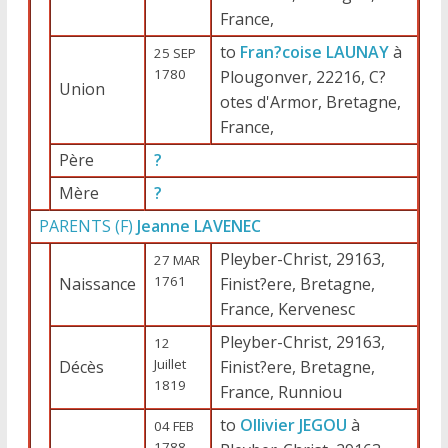
France,
to
Fran?coise LAUNAY
à
25 SEP
1780
Plougonver, 22216, C?
Union
otes d'Armor, Bretagne,
France,
Père
?
Mère
?
PARENTS (
F
)
Jeanne LAVENEC
Pleyber-Christ, 29163,
27 MAR
1761
Naissance
Finist?ere, Bretagne,
France, Kervenesc
Pleyber-Christ, 29163,
12
Juillet
Décès
Finist?ere, Bretagne,
1819
France, Runniou
to
Ollivier JEGOU
à
04 FEB
1788