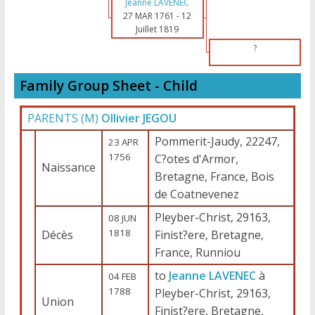
Jeanne LAVENEC
27 MAR 1761
-
12
Juillet 1819
?
Family Group Sheet - Child
PARENTS (
M
)
Ollivier JEGOU
Pommerit-Jaudy, 22247,
23 APR
1756
C?otes d'Armor,
Naissance
Bretagne, France, Bois
de Coatnevenez
Pleyber-Christ, 29163,
08 JUN
1818
Décès
Finist?ere, Bretagne,
France, Runniou
to
Jeanne LAVENEC
à
04 FEB
1788
Pleyber-Christ, 29163,
Union
Finist?ere, Bretagne,